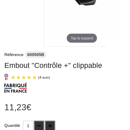
Tap to expand
Référence
600505B
Embout "Contrôle +" clippable
11,23€
(4 avis)
Quantité