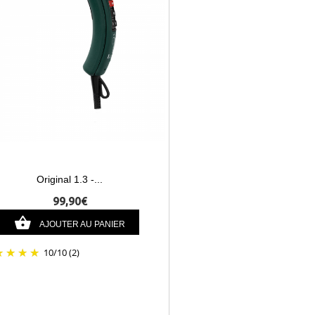
Original 1.3 -...
99,90€
AJOUTER AU PANIER
10
/
10
(2)