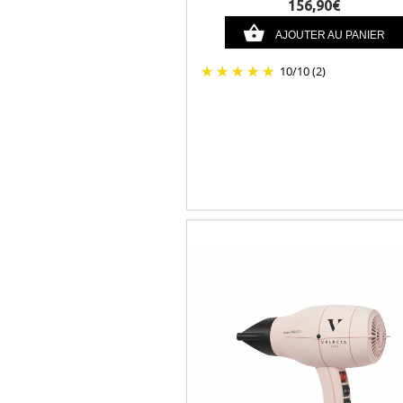
156,90€
AJOUTER AU PANIER
10
/
10
(2)