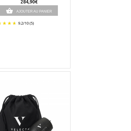
284,90€
AJOUTER AU PANIER
9.2
/
10
(5)