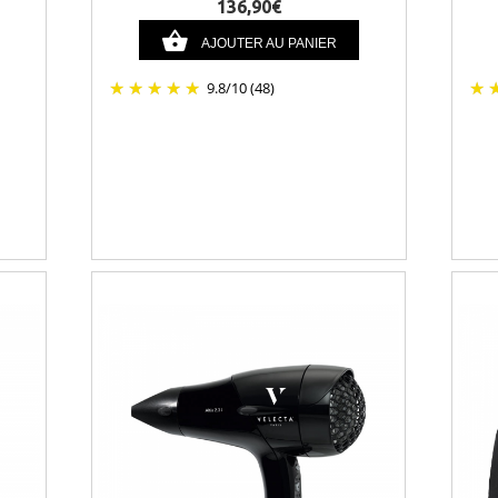
136,90€
AJOUTER AU PANIER
9.8
/
10
(48)