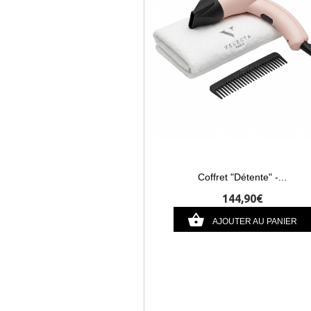
Coffret "Détente" -...
144,90€
AJOUTER AU PANIER