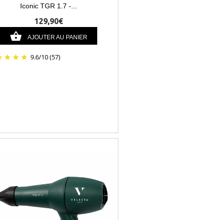
Iconic TGR 1.7 -...
129,90€
AJOUTER AU PANIER
9.6
/
10
(57)