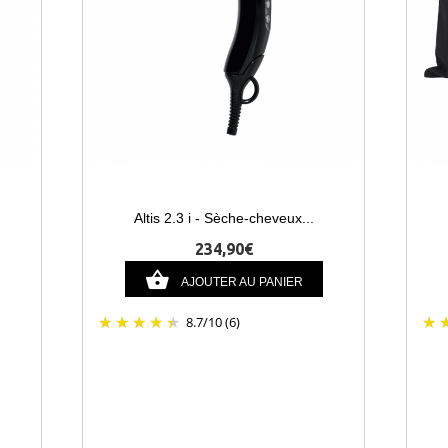
Altis 2.3 i - Sèche-cheveux...
234,90€
AJOUTER AU PANIER
8.7
/
10
(6)