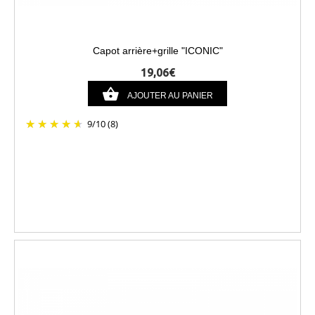
Capot arrière+grille "ICONIC"
19,06€
AJOUTER AU PANIER
9
/
10
(8)