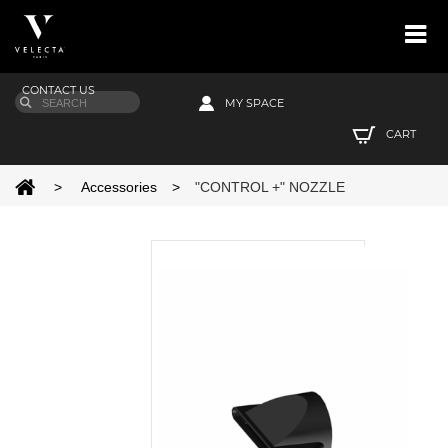
CONTACT US
MY SPACE
CART
>
Accessories
>
"CONTROL +" NOZZLE