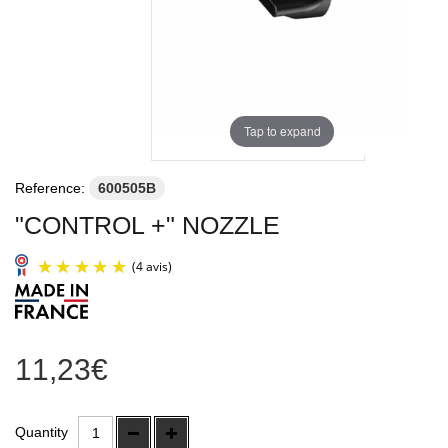
Tap to expand
Reference:
600505B
"CONTROL +" NOZZLE
11,23€
(4 avis)
Quantity