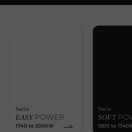
Serie
Serie
POWER
PO
EASY
SOFT
1740 to 2000W
1300 to 1740