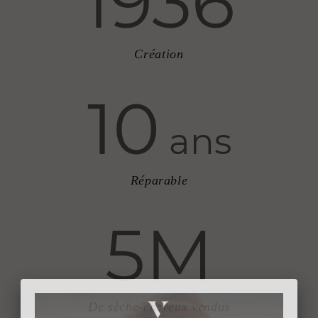
1936
Création
10
ans
Réparable
5M
De sèche-cheveux vendus