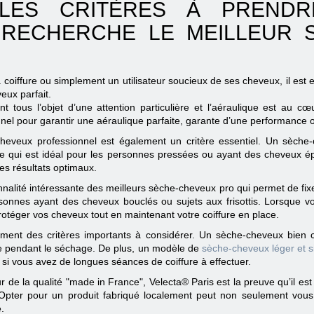
LES CRITÈRES À PREND
 RECHERCHE LE MEILLEUR 
coiffure ou simplement un utilisateur soucieux de ses cheveux, il est es
eux parfait.
t tous l’objet d’une attention particulière et l’aéraulique est au
nnel pour garantir une aéraulique parfaite, garante d’une performance 
eveux professionnel est également un critère essentiel. Un sèche
ce qui est idéal pour les personnes pressées ou ayant des cheveux 
s résultats optimaux.
nalité intéressante des meilleurs sèche-cheveux pro qui permet de fixer la
rsonnes ayant des cheveux bouclés ou sujets aux frisottis. Lorsque vou
protéger vos cheveux tout en maintenant votre coiffure en place.
lement des critères importants à considérer. Un sèche-cheveux bie
tigue pendant le séchage. De plus, un modèle de
sèche-cheveux léger et s
 si vous avez de longues séances de coiffure à effectuer.
ur de la qualité "made in France", Velecta® Paris est la preuve qu’il es
Opter pour un produit fabriqué localement peut non seulement vous 
.