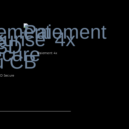
Paiement 4x
3D Secure