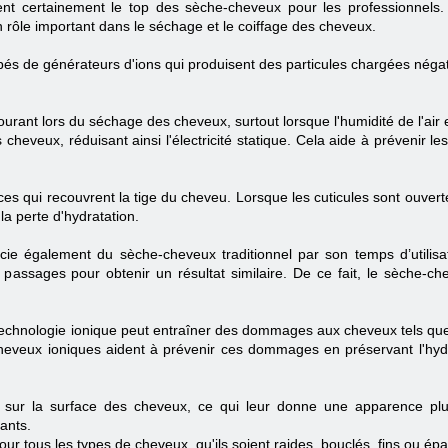
nt certainement le top des sèche-cheveux pour les professionnels.
n rôle important dans le séchage et le coiffage des cheveux.
és de générateurs d'ions qui produisent des particules chargées négati
.
ourant lors du séchage des cheveux, surtout lorsque l'humidité de l'air e
cheveux, réduisant ainsi l'électricité statique. Cela aide à prévenir les
rices qui recouvrent la tige du cheveu. Lorsque les cuticules sont ouver
a perte d'hydratation.
cie également du sèche-cheveux traditionnel par son temps d’utilis
 passages pour obtenir un résultat similaire. De ce fait, le sèche-ch
technologie ionique peut entraîner des dommages aux cheveux tels que la
cheveux ioniques aident à prévenir ces dommages en préservant l'hyd
 sur la surface des cheveux, ce qui leur donne une apparence plus
tants.
ur tous les types de cheveux, qu'ils soient raides, bouclés, fins ou épa