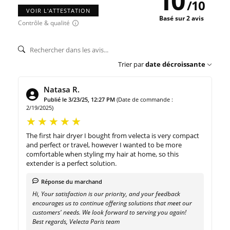
10
/
10
VOIR L'ATTESTATION
Basé sur 2 avis
Contrôle & qualité
Trier par
date décroissante
Natasa R.
Publié le 3/23/25, 12:27 PM
(Date de commande :
2/19/2025)
The first hair dryer I bought from velecta is very compact
and perfect or travel, however I wanted to be more
comfortable when styling my hair at home, so this
extender is a perfect solution.
Réponse du marchand
Hi, Your satisfaction is our priority, and your feedback
encourages us to continue offering solutions that meet our
customers' needs. We look forward to serving you again!
Best regards, Velecta Paris team